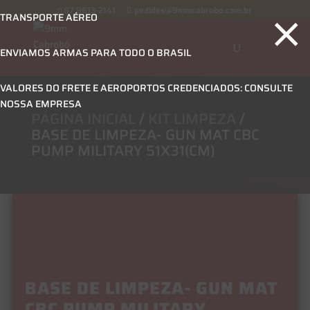
×
87 9613-2141
pedidos@9mmcabrobo.com.br
TRANSPORTE AÉREO
ENVIAMOS ARMAS PARA TODO O BRASIL
VALORES DO FRETE E AEROPORTOS CREDENCIADOS: CONSULTE
NOSSA EMPRESA
PÁGINA INICIAL
/
KIT LIMPEZA
/
BASE DE LIMPEZA- GUN MAT CBC
PUMP MILITARY 51X31(CM)
BASE DE LIMPEZA- GUN MAT
CBC PUMP MILITARY