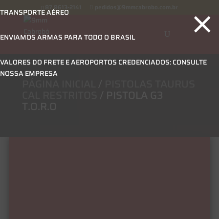
×
87 9613-2141
pedidos@9mmcabrobo.com.br
TRANSPORTE AÉREO
ENVIAMOS ARMAS PARA TODO O BRASIL
VALORES DO FRETE E AEROPORTOS CREDENCIADOS: CONSULTE
NOSSA EMPRESA
PÁGINA INICIAL
/
PISTOLAS TAURUS
CAL RESTRITOS
/ PISTOLA G3
T.O.R.O