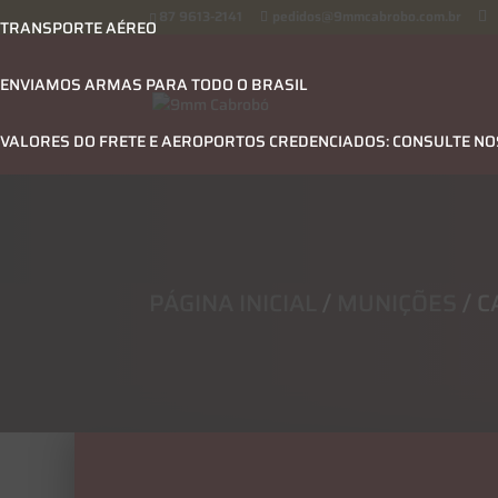
87 9613-2141
pedidos@9mmcabrobo.com.br
TRANSPORTE AÉREO
ENVIAMOS ARMAS PARA TODO O BRASIL
VALORES DO FRETE E AEROPORTOS CREDENCIADOS: CONSULTE N
PÁGINA INICIAL
/
MUNIÇÕES
/ C