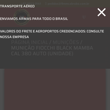
×
87 9613-2141
pedidos@9mmcabrobo.com.br
TRANSPORTE AÉREO
ENVIAMOS ARMAS PARA TODO O BRASIL
VALORES DO FRETE E AEROPORTOS CREDENCIADOS: CONSULTE
NOSSA EMPRESA
PÁGINA INICIAL
/
MUNIÇÕES
/
MUNIÇÃO FIOCCHI BLACK MAMBA
CAL 380 AUTO (UNIDADE)